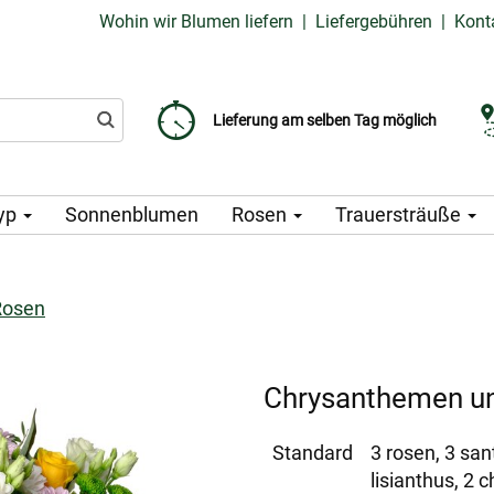
Wohin wir Blumen liefern
|
Liefergebühren
|
Kont
Liefergebühr ab 99 CZK
Wählen Sie Ihr Lieferdatum
Lieferung am selben Tag möglich
yp
Sonnenblumen
Rosen
Trauersträuße
Rosen
Chrysanthemen u
Standard
3 rosen, 3 sa
lisianthus, 2