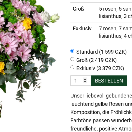
Groß
5 rosen, 5 sa
lisianthus, 3
Exklusiv
7 rosen, 7 sa
lisianthus, 4
Standard (1 599 CZK)
Groß (2 419 CZK)
Exklusiv (3 379 CZK)
BESTELLEN
Unser liebevoll gebundener
leuchtend gelbe Rosen und
Komposition, die Fröhlichk
Farbtöne passen wunderb
freundliche, positive Atm