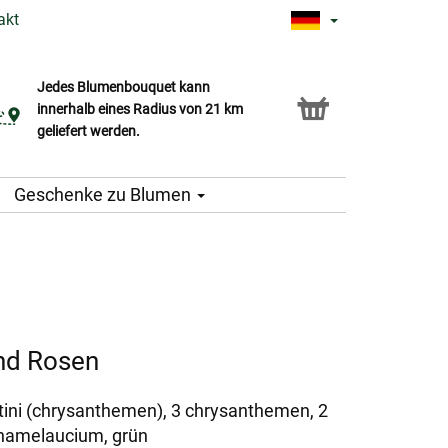
akt
Jedes Blumenbouquet kann
Click & Collect Service
innerhalb eines Radius von 21 km
geliefert werden.
Geschenke zu Blumen
nd Rosen
ntini (chrysanthemen), 3 chrysanthemen, 2
 chamelaucium, grün