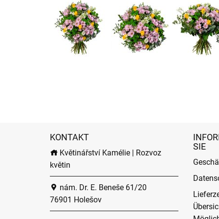
KONTAKT
INFOR
SIE
Květinářství Kamélie | Rozvoz
Geschä
květin
Datens
nám. Dr. E. Beneše 61/20
Lieferz
76901 Holešov
Übersic
Möglich