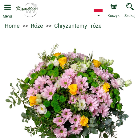
Koszyk
Szukaj
Menu
Home
Róże
Chryzantemy i róże