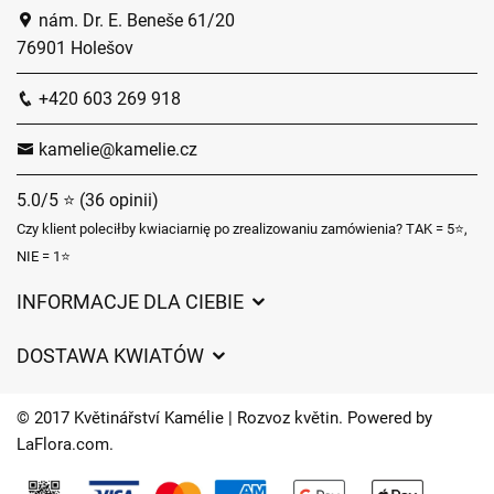
nám. Dr. E. Beneše 61/20
76901 Holešov
+420 603 269 918
kamelie@kamelie.cz
5.0/5 ⭐ (36 opinii)
Czy klient poleciłby kwiaciarnię po zrealizowaniu zamówienia? TAK = 5⭐,
NIE = 1⭐
INFORMACJE DLA CIEBIE
Regulamin sklepu internetowego
DOSTAWA KWIATÓW
Ochrona danych osobowych
Opłaty za dostawę
Czasy dostawy kwiatów – przegląd możliwości
© 2017 Květinářství Kamélie | Rozvoz květin. Powered by
Gdzie dostarczamy kwiaty
LaFlora.com
.
Ciasteczka