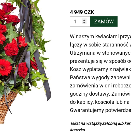
4 949 CZK
ZAMÓW
W naszym kwiaciarni przy
łączy w sobie staranność 
Utrzymana w stonowanych 
prezentuje się w sposób o
Kosz wyplatamy z najwięks
Państwa wygody zapewnia
zamówienia w dni robocze,
godziny dostawy. Zamówi
do kaplicy, kościoła lub n
Gwarantujemy potwierdzen
Tekst na wstążkę żałobną lub ka
koszyka