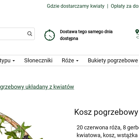
Gdzie dostarczamy kwiaty
|
Opłaty za d
Dostawa tego samego dnia
Wybierz datę dostawy
Koszt dostawy już od 99 CZK
dostępna
 typu
Słoneczniki
Róże
Bukiety pogrzebow
grzebowy układany z kwiatów
Kosz pogrzebowy 
20 czerwona róża, 8 gerb
kwiatowa, kosz, wstążka 