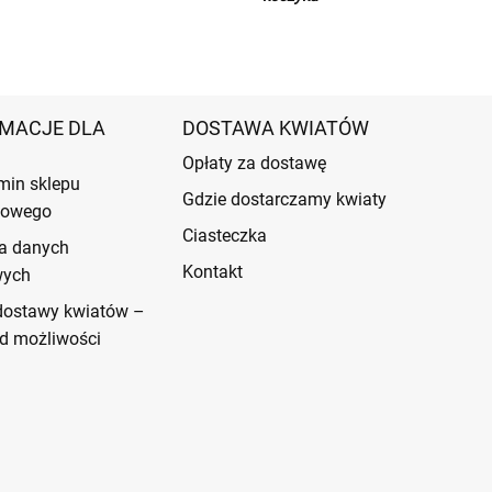
MACJE DLA
DOSTAWA KWIATÓW
Opłaty za dostawę
min sklepu
Gdzie dostarczamy kwiaty
etowego
Ciasteczka
a danych
Kontakt
wych
dostawy kwiatów –
d możliwości