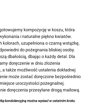
gotowujemy kompozycję w koszu, która
wykonania i naturalne piękno kwiatów.
kolorach, uzupełniona o czarną wstążkę,
dpowiedni do pożegnania bliskiej osoby.
zą dbałością, dbając o każdy detal. Dla
my doręczenie w dniu złożenia
 a także możliwość ustalenia dokładnej
enie może zostać doręczone bezpośrednio
a miejsce uroczystości pożegnalnej.
ie doręczenia przesyłane drogą mailową.
rtkę kondolencyjną można wpisać w ostatnim kroku