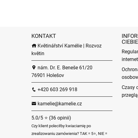
KONTAKT
INFOR
CIEBIE
Květinářství Kamélie | Rozvoz
Regula
květin
intern
nám. Dr. E. Beneše 61/20
Ochron
76901 Holešov
osobo
Czasy 
+420 603 269 918
przeglą
kamelie@kamelie.cz
5.0/5 ⭐ (36 opinii)
Czy klient poleciłby kwiaciarnię po
zrealizowaniu zamówienia? TAK = 5⭐, NIE =