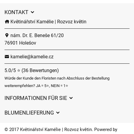
KONTAKT
Květinářství Kamélie | Rozvoz květin
nám. Dr. E. Beneše 61/20
76901 Holešov
kamelie@kamelie.cz
5.0/5 ⭐ (36 Bewertungen)
Würde der Kunde den Floristen nach Abschluss der Bestellung
weiterempfehlen? JA = 5⭐, NEIN = 1⭐
INFORMATIONEN FÜR SIE
Geschäftsbedingungen
BLUMENLIEFERUNG
Datenschutz
Liefergebühren
Lieferzeiten für Blumen – Übersicht der Möglichkeiten
© 2017 Květinářství Kamélie | Rozvoz květin. Powered by
Wohin wir Blumen liefern