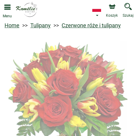
Koszyk
Szukaj
Menu
Home
Tulipany
Czerwone róże i tulipany