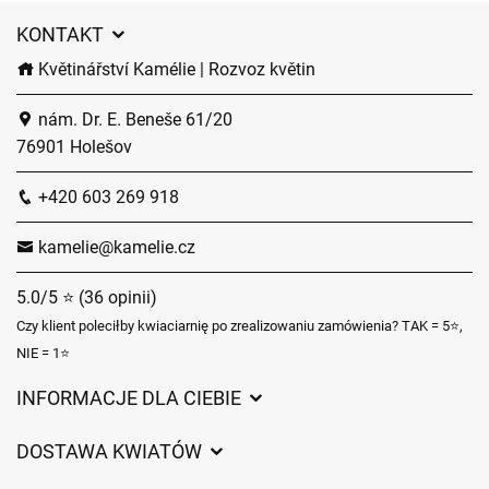
KONTAKT
Květinářství Kamélie | Rozvoz květin
nám. Dr. E. Beneše 61/20
76901 Holešov
+420 603 269 918
kamelie@kamelie.cz
5.0/5 ⭐ (36 opinii)
Czy klient poleciłby kwiaciarnię po zrealizowaniu zamówienia? TAK = 5⭐,
NIE = 1⭐
INFORMACJE DLA CIEBIE
Regulamin sklepu internetowego
DOSTAWA KWIATÓW
Ochrona danych osobowych
Opłaty za dostawę