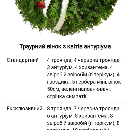
Траурний вінок з квітів антуріума
Cтандартний
4 троянда, 4 червона троянда,
3 антуріум, 4 хризантема, 4
звіробій звіробій (гіперікум), 4
гвоздика, 5 гербера міні, вінок
50см, зелені наповнювачі,
стрічка симпатії
Ексклюзивний
8 троянда, 7 червона троянда,
6 антуріум, 8 хризантема, 8
звіробій звіробій (гіперікум), 8