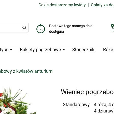
Gdzie dostarczamy kwiaty
|
Opłaty za d
Dostawa tego samego dnia
Wybierz datę dostawy
Koszt dostawy już od 99 CZK
dostępna
 typu
Bukiety pogrzebowe
Słoneczniki
Róż
ebowy z kwiatów anturium
Wieniec pogrzebo
Standardowy
4 róża, 4
4 dziurawi