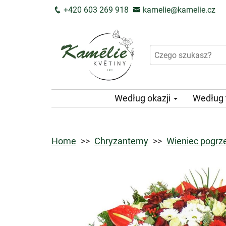
+420 603 269 918
kamelie@kamelie.cz
Według okazji
Według
Home
Chryzantemy
Wieniec pogrz