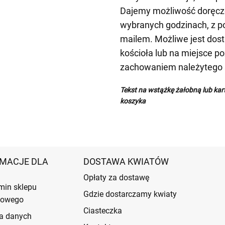
Dajemy możliwość doręcz
wybranych godzinach, z p
mailem. Możliwe jest dost
kościoła lub na miejsce p
zachowaniem należytego s
Tekst na wstążkę żałobną lub ka
koszyka
MACJE DLA
DOSTAWA KWIATÓW
Opłaty za dostawę
min sklepu
Gdzie dostarczamy kwiaty
etowego
Ciasteczka
a danych