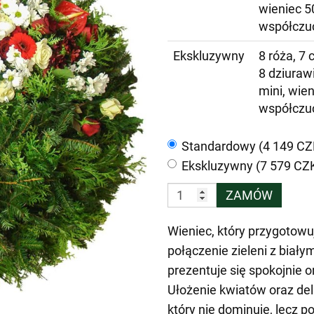
wieniec 5
współczu
Ekskluzywny
8 róża, 7
8 dziuraw
mini, wie
współczu
Standardowy (4 149 CZ
Ekskluzywny (7 579 CZ
ZAMÓW
Wieniec, który przygotowu
połączenie zieleni z biał
prezentuje się spokojnie 
Ułożenie kwiatów oraz de
który nie dominuje, lecz 