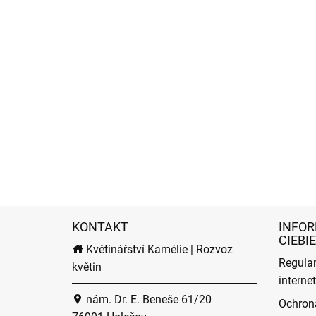
KONTAKT
INFOR
CIEBIE
Květinářství Kamélie | Rozvoz
Regula
květin
intern
nám. Dr. E. Beneše 61/20
Ochron