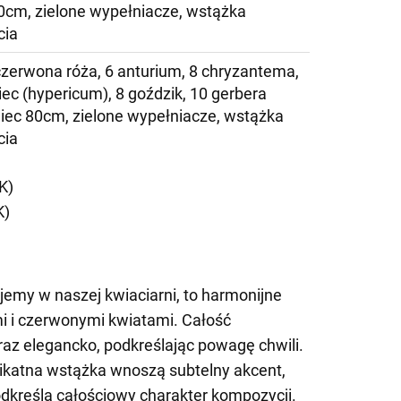
0cm, zielone wypełniacze, wstążka
cia
 czerwona róża, 6 anturium, 8 chryzantema,
iec (hypericum), 8 goździk, 10 gerbera
niec 80cm, zielone wypełniacze, wstążka
cia
K)
K)
jemy w naszej kwiaciarni, to harmonijne
ymi i czerwonymi kwiatami. Całość
oraz elegancko, podkreślając powagę chwili.
likatna wstążka wnoszą subtelny akcent,
podkreśla całościowy charakter kompozycji.