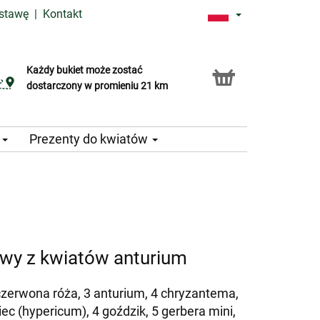
ostawę
|
Kontakt
Każdy bukiet może zostać
Usługa Click & Collect
dostarczony w promieniu 21 km
e
Prezenty do kwiatów
wy z kwiatów anturium
 czerwona róża, 3 anturium, 4 chryzantema,
ec (hypericum), 4 goździk, 5 gerbera mini,