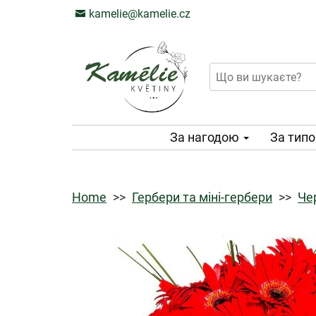
kamelie@kamelie.cz
За нагодою
За тип
Home
Гербери та міні-гербери
Че