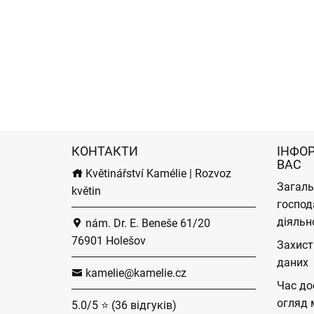
КОНТАКТИ
ІНФО
ВАС
Květinářství Kamélie | Rozvoz
Загаль
květin
господ
діяльн
nám. Dr. E. Beneše 61/20
76901 Holešov
Захист
даних
kamelie@kamelie.cz
Час до
огляд 
5.0/5 ⭐ (36 відгуків)