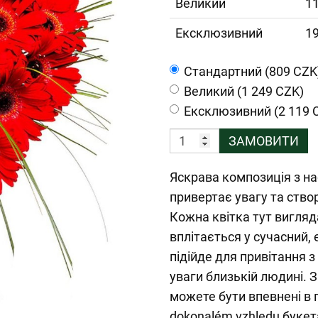
Великий
11
Ексклюзивний
19
Cтандартний (809 CZK
Великий (1 249 CZK)
Ексклюзивний (2 119 
ЗАМОВИТИ
Яскрава композиція з н
привертає увагу та ство
Кожна квітка тут вигляд
вплітається у сучасний,
підійде для привітання 
уваги близькій людині.
можете бути впевнені в 
dokonalém vzhledu букет