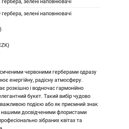
 гербера, зелені наповнювачі
 гербера, зелені наповнювачі
)
CZK)
асиченими червоними герберами одразу
рює енергійну, радісну атмосферу.
ає розкішно і водночас гармонійно
 елегантний букет. Такий вибір чудово
з важливою подією або як приємний знак
 З нашими досвідченими флористами
професіонально зібраних квітах та
а.