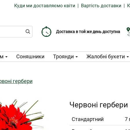
Куди ми доставляємо квіти
|
Вартість доставки
|
К
Доставка від 99 CZK
Виберіть дату доставки
Доставка в той же день доступна
ом
Соняшники
Троянди
Жалобні букети
рвоні гербери
Червоні гербери
Cтандартний
7 