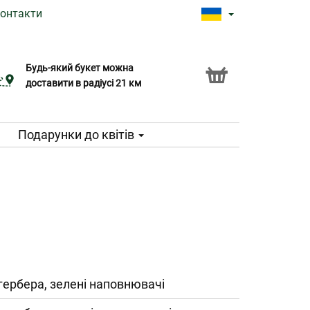
онтакти
Будь-який букет можна
Послуга Click & Collect
доставити в радіусі 21 км
Подарунки до квітів
гербера, зелені наповнювачі