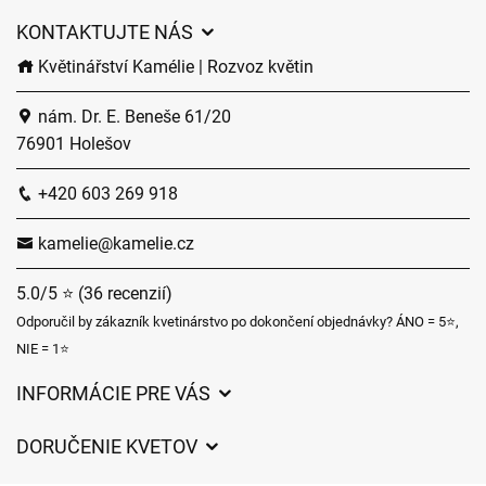
KONTAKTUJTE NÁS
Květinářství Kamélie | Rozvoz květin
nám. Dr. E. Beneše 61/20
76901 Holešov
+420 603 269 918
kamelie@kamelie.cz
5.0/5 ⭐ (36 recenzií)
Odporučil by zákazník kvetinárstvo po dokončení objednávky? ÁNO = 5⭐,
NIE = 1⭐
INFORMÁCIE PRE VÁS
Všeobecné obchodné podmienky
DORUČENIE KVETOV
Ochrana osobných údajov
Poplatky za doručenie