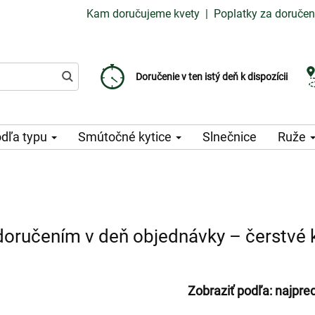
Kam doručujeme kvety
|
Poplatky za doručen
Vyberte si dátum doručenia
Doručenie v ten istý deň k dispozícii
Poplatok za doručenie od 99 CZK
dľa typu
Smútočné kytice
Slnečnice
Ruže
 doručením v deň objednávky – čerstvé
Zobraziť podľa:
najpre