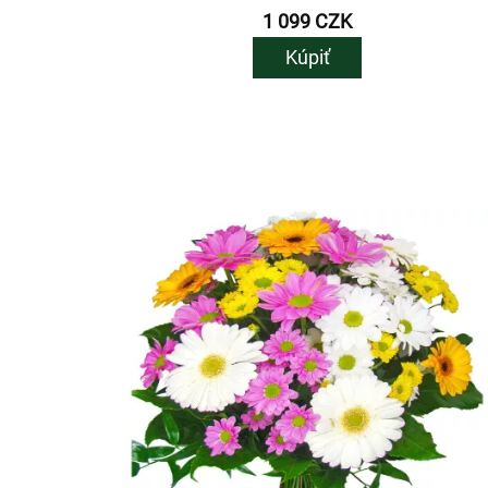
1 099 CZK
Kúpiť