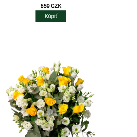
659 CZK
Kúpiť