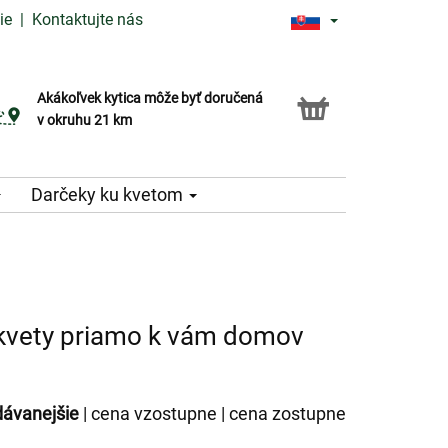
ie
|
Kontaktujte nás
Akákoľvek kytica môže byť doručená
Služba Click & Collect
v okruhu 21 km
Darčeky ku kvetom
 kvety priamo k vám domov
dávanejšie
|
cena vzostupne
|
cena zostupne