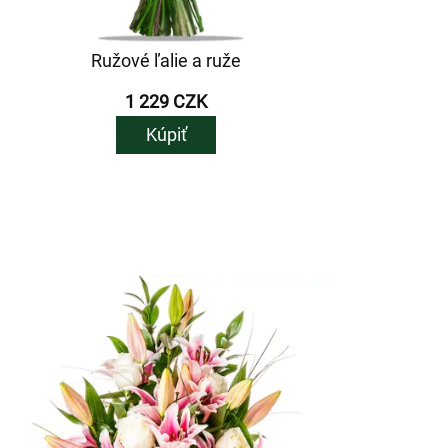
Ružové ľalie a ruže
1 229 CZK
Kúpiť