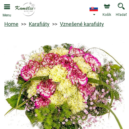
Košík
Hľadať
Menu
Home
Karafiáty
Vznešené karafiáty