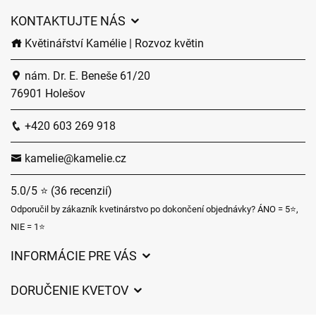
KONTAKTUJTE NÁS
Květinářství Kamélie | Rozvoz květin
nám. Dr. E. Beneše 61/20
76901 Holešov
+420 603 269 918
kamelie@kamelie.cz
5.0/5 ⭐ (36 recenzií)
Odporučil by zákazník kvetinárstvo po dokončení objednávky? ÁNO = 5⭐,
NIE = 1⭐
INFORMÁCIE PRE VÁS
Všeobecné obchodné podmienky
DORUČENIE KVETOV
Ochrana osobných údajov
Poplatky za doručenie