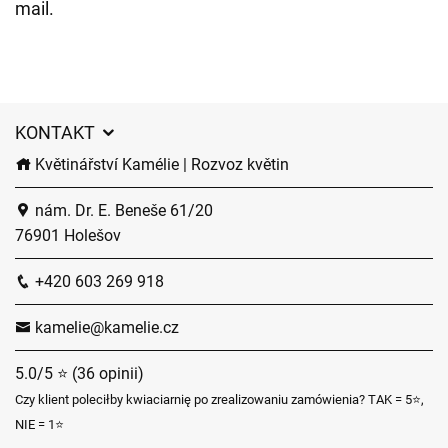
mail.
KONTAKT
Květinářství Kamélie | Rozvoz květin
nám. Dr. E. Beneše 61/20
76901 Holešov
+420 603 269 918
kamelie@kamelie.cz
5.0/5 ⭐ (36 opinii)
Czy klient poleciłby kwiaciarnię po zrealizowaniu zamówienia? TAK = 5⭐,
NIE = 1⭐