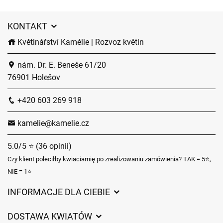
KONTAKT
Květinářství Kamélie | Rozvoz květin
nám. Dr. E. Beneše 61/20
76901 Holešov
+420 603 269 918
kamelie@kamelie.cz
5.0/5 ⭐ (36 opinii)
Czy klient poleciłby kwiaciarnię po zrealizowaniu zamówienia? TAK = 5⭐,
NIE = 1⭐
INFORMACJE DLA CIEBIE
Regulamin sklepu internetowego
DOSTAWA KWIATÓW