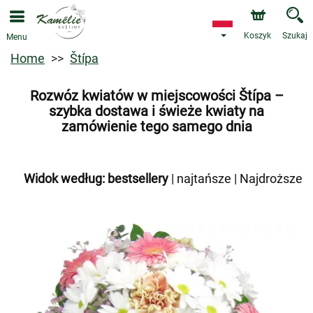
Koszyk
Szukaj
Menu
Home
Štípa
Rozwóz kwiatów w miejscowości Štípa –
szybka dostawa i świeże kwiaty na
zamówienie tego samego dnia
Widok według:
bestsellery
|
najtańsze
|
Najdroższe