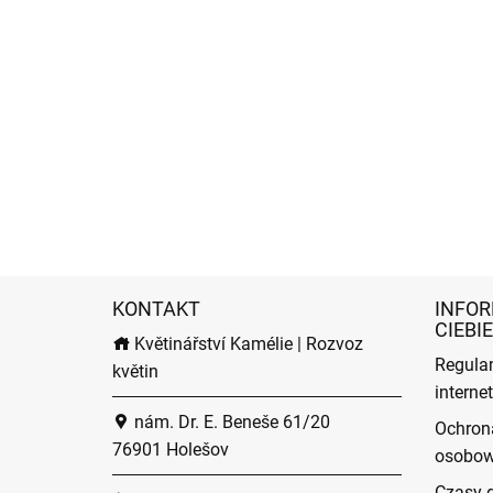
KONTAKT
INFOR
CIEBIE
Květinářství Kamélie | Rozvoz
Regula
květin
intern
nám. Dr. E. Beneše 61/20
Ochron
76901 Holešov
osobo
Czasy 