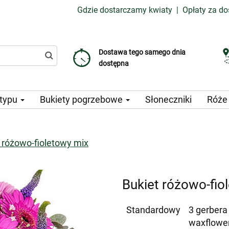
Gdzie dostarczamy kwiaty
|
Opłaty za d
Dostawa tego samego dnia
Wybierz datę dostawy
Koszt dostawy już od 99 CZK
dostępna
 typu
Bukiety pogrzebowe
Słoneczniki
Róż
 różowo-fioletowy mix
Bukiet różowo-fio
Standardowy
3 gerbera 
waxflower