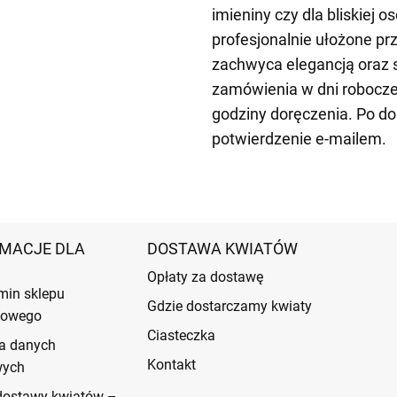
imieniny czy dla bliskiej o
profesjonalnie ułożone pr
zachwyca elegancją oraz
zamówienia w dni robocze
godziny doręczenia. Po d
potwierdzenie e-mailem.
MACJE DLA
DOSTAWA KWIATÓW
Opłaty za dostawę
min sklepu
Gdzie dostarczamy kwiaty
etowego
Ciasteczka
a danych
Kontakt
wych
dostawy kwiatów –