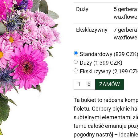
Duży
5 gerbera 
waxflower
Ekskluzywny
7 gerbera 
waxflower
Standardowy (839 CZK
Duży (1 399 CZK)
Ekskluzywny (2 199 CZ
ZAMÓW
Ta bukiet to radosna kompo
fioletu. Gerbery pięknie 
subtelnymi elementami ziel
temu całość emanuje poz
pogodny nastrój – idealnie