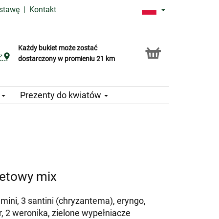
ostawę
|
Kontakt
Każdy bukiet może zostać
Usługa Click & Collect
dostarczony w promieniu 21 km
e
Prezenty do kwiatów
letowy mix
mini, 3 santini (chryzantema), eryngo,
, 2 weronika, zielone wypełniacze