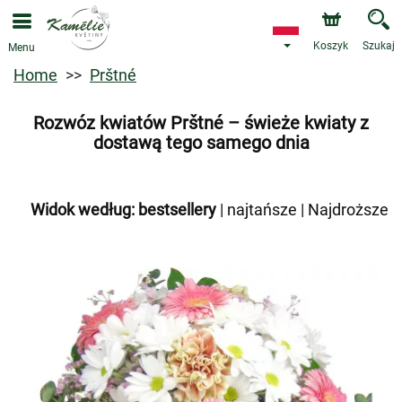
Koszyk
Szukaj
Menu
Home
Prštné
Rozwóz kwiatów Prštné – świeże kwiaty z
dostawą tego samego dnia
Widok według:
bestsellery
|
najtańsze
|
Najdroższe