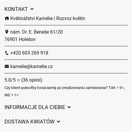
KONTAKT
Květinářství Kamélie | Rozvoz květin
nám. Dr. E. Beneše 61/20
76901 Holešov
+420 603 269 918
kamelie@kamelie.cz
5.0/5 ⭐ (36 opinii)
Czy klient poleciłby kwiaciarnię po zrealizowaniu zamówienia? TAK = 5⭐,
NIE = 1⭐
INFORMACJE DLA CIEBIE
Regulamin sklepu internetowego
DOSTAWA KWIATÓW
Ochrona danych osobowych
Opłaty za dostawę