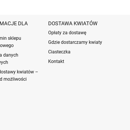
MACJE DLA
DOSTAWA KWIATÓW
Opłaty za dostawę
min sklepu
Gdzie dostarczamy kwiaty
etowego
Ciasteczka
a danych
Kontakt
wych
dostawy kwiatów –
d możliwości