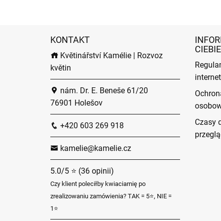
KONTAKT
INFOR
CIEBIE
Květinářství Kamélie | Rozvoz
Regula
květin
intern
nám. Dr. E. Beneše 61/20
Ochron
76901 Holešov
osobo
Czasy 
+420 603 269 918
przeglą
kamelie@kamelie.cz
5.0/5 ⭐ (36 opinii)
Czy klient poleciłby kwiaciarnię po
zrealizowaniu zamówienia? TAK = 5⭐, NIE =
1⭐