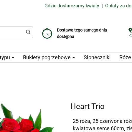
Gdzie dostarczamy kwiaty
|
Opłaty za d
Dostawa tego samego dnia
Wybierz datę dostawy
Koszt dostawy już od 99 CZK
dostępna
 typu
Bukiety pogrzebowe
Słoneczniki
Róż
Heart Trio
25 róża, 25 czerwona róża
kwiatowa serce 60cm, zi