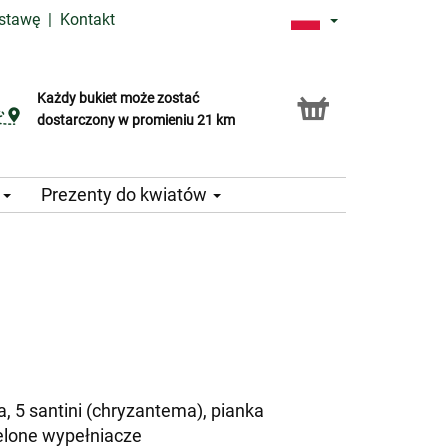
ostawę
|
Kontakt
Każdy bukiet może zostać
Usługa Click & Collect
dostarczony w promieniu 21 km
e
Prezenty do kwiatów
, 5 santini (chryzantema), pianka
elone wypełniacze