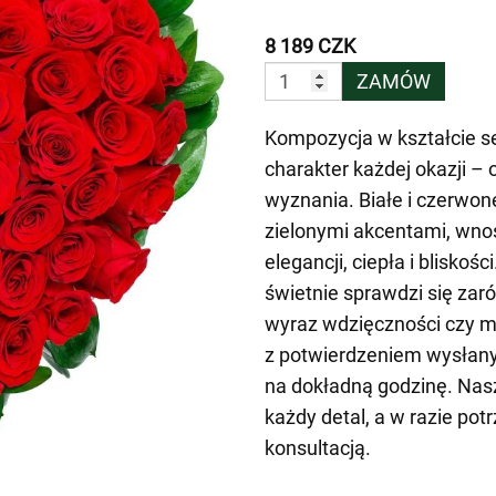
8 189 CZK
ZAMÓW
Kompozycja w kształcie se
charakter każdej okazji –
wyznania. Białe i czerwon
zielonymi akcentami, wno
elegancji, ciepła i blisko
świetnie sprawdzi się zaró
wyraz wdzięczności czy m
z potwierdzeniem wysłan
na dokładną godzinę. Nas
każdy detal, a w razie pot
konsultacją.