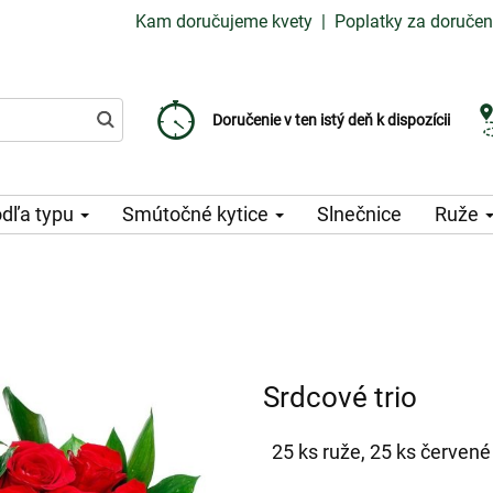
Kam doručujeme kvety
|
Poplatky za doručen
Vyberte si dátum doručenia
Doručenie v ten istý deň k dispozícii
Poplatok za doručenie od 99 CZK
dľa typu
Smútočné kytice
Slnečnice
Ruže
Srdcové trio
25 ks ruže, 25 ks červené 