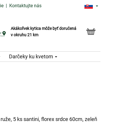
ie
|
Kontaktujte nás
Akákoľvek kytica môže byť doručená
Služba Click & Collect
v okruhu 21 km
Darčeky ku kvetom
ruže, 5 ks santini, florex srdce 60cm, zeleň