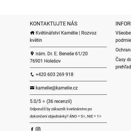
KONTAKTUJTE NÁS
INFOR
Květinářství Kamélie | Rozvoz
Všeobe
květin
podmie
Ochran
nám. Dr. E. Beneše 61/20
Časy do
76901 Holešov
prehľa
+420 603 269 918
kamelie@kamelie.cz
5.0/5 ⭐ (36 recenzií)
Odporučil by zákazník kvetinárstvo po
dokončení objednávky? ÁNO = 5⭐, NIE = 1⭐