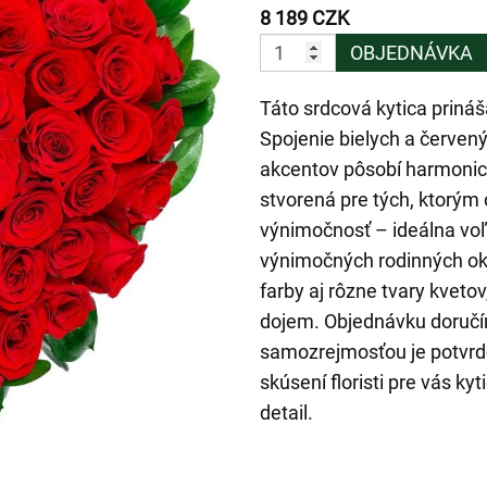
8 189 CZK
OBJEDNÁVKA
Táto srdcová kytica priná
Spojenie bielych a červen
akcentov pôsobí harmonick
stvorená pre tých, ktorým 
výnimočnosť – ideálna voľb
výnimočných rodinných ok
farby aj rôzne tvary kvet
dojem. Objednávku doručím
samozrejmosťou je potvrde
skúsení floristi pre vás k
detail.