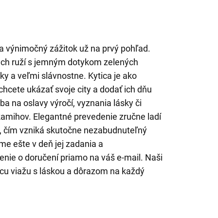
ša výnimočný zážitok už na prvý pohľad.
ých ruží s jemným dotykom zelených
y a veľmi slávnostne. Kytica je ako
chcete ukázať svoje city a dodať ich dňu
a na oslavy výročí, vyznania lásky či
amihov. Elegantné prevedenie zručne ladí
ov, čím vzniká skutočne nezabudnuteľný
e ešte v deň jej zadania a
nie o doručení priamo na váš e-mail. Naši
yticu viažu s láskou a dôrazom na každý