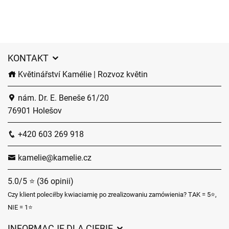
KONTAKT
Květinářství Kamélie | Rozvoz květin
nám. Dr. E. Beneše 61/20
76901 Holešov
+420 603 269 918
kamelie@kamelie.cz
5.0/5 ⭐ (36 opinii)
Czy klient poleciłby kwiaciarnię po zrealizowaniu zamówienia? TAK = 5⭐,
NIE = 1⭐
INFORMACJE DLA CIEBIE