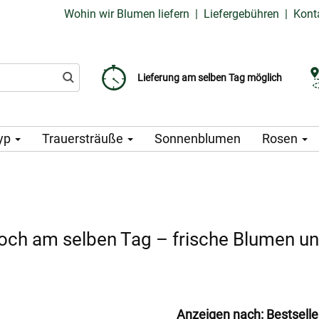
Wohin wir Blumen liefern
|
Liefergebühren
|
Kont
Liefergebühr ab 99 CZK
Wählen Sie Ihr Lieferdatum
Lieferung am selben Tag möglich
yp
Trauersträuße
Sonnenblumen
Rosen
noch am selben Tag – frische Blumen u
Anzeigen nach:
Bestselle