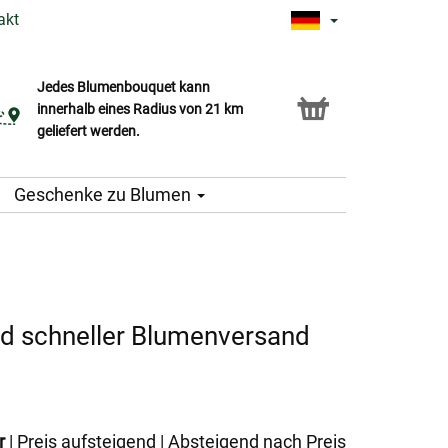
akt
Jedes Blumenbouquet kann
Click & Collect Service
innerhalb eines Radius von 21 km
geliefert werden.
Geschenke zu Blumen
nd schneller Blumenversand
r
|
Preis aufsteigend
|
Absteigend nach Preis