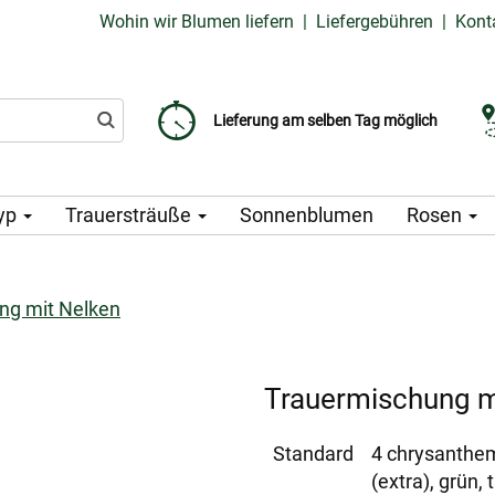
Wohin wir Blumen liefern
|
Liefergebühren
|
Kont
Liefergebühr ab 99 CZK
Wählen Sie Ihr Lieferdatum
Lieferung am selben Tag möglich
yp
Trauersträuße
Sonnenblumen
Rosen
ng mit Nelken
Trauermischung m
Standard
4 chrysantheme
(extra), grün, 