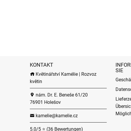
KONTAKT
INFOR
SIE
Květinářství Kamélie | Rozvoz
Geschä
květin
Datens
nám. Dr. E. Beneše 61/20
Lieferz
76901 Holešov
Übersic
Möglich
kamelie@kamelie.cz
5.0/5 ⭐ (36 Bewertungen)