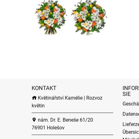
KONTAKT
INFOR
SIE
Květinářství Kamélie | Rozvoz
Geschä
květin
Datens
nám. Dr. E. Beneše 61/20
Lieferz
76901 Holešov
Übersic