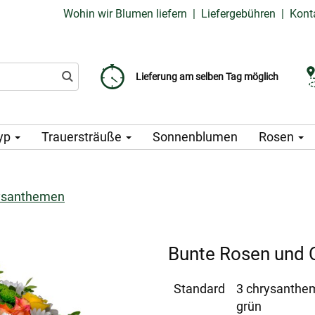
Wohin wir Blumen liefern
|
Liefergebühren
|
Kont
Liefergebühr ab 99 CZK
Wählen Sie Ihr Lieferdatum
Lieferung am selben Tag möglich
yp
Trauersträuße
Sonnenblumen
Rosen
ysanthemen
Bunte Rosen und
Standard
3 chrysanthem
grün