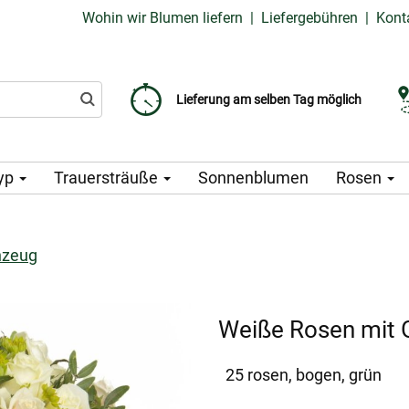
Wohin wir Blumen liefern
|
Liefergebühren
|
Kont
Liefergebühr ab 99 CZK
Wählen Sie Ihr Lieferdatum
Lieferung am selben Tag möglich
yp
Trauersträuße
Sonnenblumen
Rosen
nzeug
Weiße Rosen mit 
25 rosen, bogen, grün