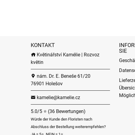
KONTAKT
INFOR
SIE
Květinářství Kamélie | Rozvoz
Geschä
květin
Datens
nám. Dr. E. Beneše 61/20
Lieferz
76901 Holešov
Übersic
Möglich
kamelie@kamelie.cz
5.0/5 ⭐ (36 Bewertungen)
Würde der Kunde den Floristen nach
Abschluss der Bestellung weiterempfehlen?
JA = 5⭐, NEIN = 1⭐