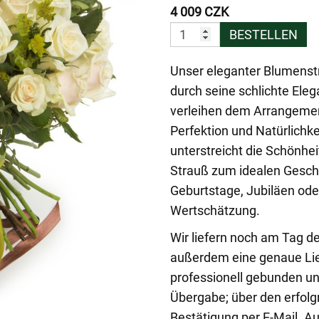
4 009 CZK
BESTELLEN
Unser eleganter Blumens
durch seine schlichte Ele
verleihen dem Arrangement 
Perfektion und Natürlichke
unterstreicht die Schönhe
Strauß zum idealen Gesche
Geburtstage, Jubiläen ode
Wertschätzung.
Wir liefern noch am Tag d
außerdem eine genaue Lie
professionell gebunden un
Übergabe; über den erfolg
Bestätigung per E-Mail. A