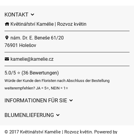
KONTAKT
Květinářství Kamélie | Rozvoz květin
nám. Dr. E. Beneše 61/20
76901 Holešov
kamelie@kamelie.cz
5.0/5 ⭐ (36 Bewertungen)
Würde der Kunde den Floristen nach Abschluss der Bestellung
weiterempfehlen? JA = 5⭐, NEIN = 1⭐
INFORMATIONEN FÜR SIE
Geschäftsbedingungen
BLUMENLIEFERUNG
Datenschutz
Liefergebühren
Lieferzeiten für Blumen – Übersicht der Möglichkeiten
© 2017 Květinářství Kamélie | Rozvoz květin. Powered by