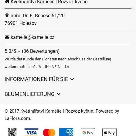
Květinářství Kamélie | Rozvoz květin
nám. Dr. E. Beneše 61/20
76901 Holešov
kamelie@kamelie.cz
5.0/5 ⭐ (36 Bewertungen)
Würde der Kunde den Floristen nach Abschluss der Bestellung
weiterempfehlen? JA = 5⭐, NEIN = 1⭐
INFORMATIONEN FÜR SIE
Geschäftsbedingungen
BLUMENLIEFERUNG
Datenschutz
Liefergebühren
Lieferzeiten für Blumen – Übersicht der Möglichkeiten
© 2017 Květinářství Kamélie | Rozvoz květin. Powered by
Wohin wir Blumen liefern
LaFlora.com
.
Cookies
Kontakt