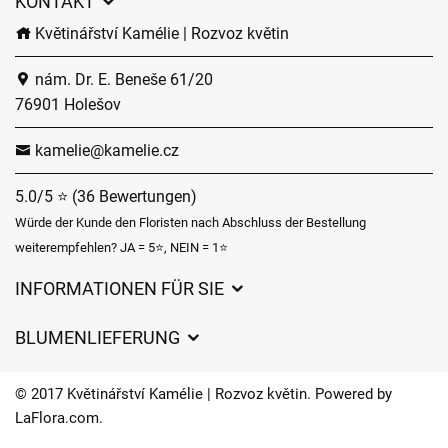
KONTAKT
Květinářství Kamélie | Rozvoz květin
nám. Dr. E. Beneše 61/20
76901 Holešov
kamelie@kamelie.cz
5.0/5 ⭐ (36 Bewertungen)
Würde der Kunde den Floristen nach Abschluss der Bestellung
weiterempfehlen? JA = 5⭐, NEIN = 1⭐
INFORMATIONEN FÜR SIE
Geschäftsbedingungen
BLUMENLIEFERUNG
Datenschutz
Liefergebühren
Lieferzeiten für Blumen – Übersicht der Möglichkeiten
© 2017 Květinářství Kamélie | Rozvoz květin. Powered by
Wohin wir Blumen liefern
LaFlora.com
.
Cookies