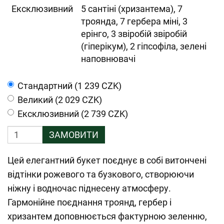
Ексклюзивний
5 сантіні (хризантема), 7
троянда, 7 гербера міні, 3
ерінго, 3 звіробій звіробій
(гіперікум), 2 гіпсофіла, зелені
наповнювачі
Cтандартний (1 239 CZK)
Великий (2 029 CZK)
Ексклюзивний (2 739 CZK)
ЗАМОВИТИ
Цей елегантний букет поєднує в собі витончені
відтінки рожевого та бузкового, створюючи
ніжну і водночас піднесену атмосферу.
Гармонійне поєднання троянд, гербер і
хризантем доповнюється фактурною зеленню,