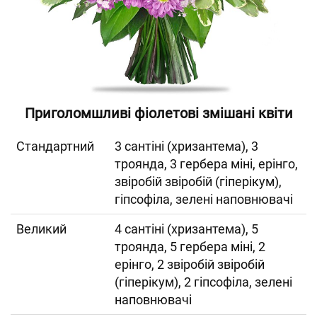
Приголомшливі фіолетові змішані квіти
Cтандартний
3 сантіні (хризантема), 3
троянда, 3 гербера міні, ерінго,
звіробій звіробій (гіперікум),
гіпсофіла, зелені наповнювачі
Великий
4 сантіні (хризантема), 5
троянда, 5 гербера міні, 2
ерінго, 2 звіробій звіробій
(гіперікум), 2 гіпсофіла, зелені
наповнювачі