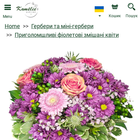
Кошик
Пошук
Menu
Home
Гербери та міні-гербери
Приголомшливі фіолетові змішані квіти