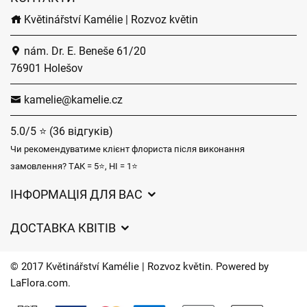
Květinářství Kamélie | Rozvoz květin
nám. Dr. E. Beneše 61/20
76901 Holešov
kamelie@kamelie.cz
5.0/5 ⭐ (36 відгуків)
Чи рекомендуватиме клієнт флориста після виконання
замовлення? ТАК = 5⭐, НІ = 1⭐
ІНФОРМАЦІЯ ДЛЯ ВАС
Загальні умови ведення господарської діяльності
ДОСТАВКА КВІТІВ
Захист персональних даних
Вартість доставки
Час доставки квітів – огляд можливостей
© 2017 Květinářství Kamélie | Rozvoz květin. Powered by
Куди ми доставляємо квіти
LaFlora.com
.
Файли cookie