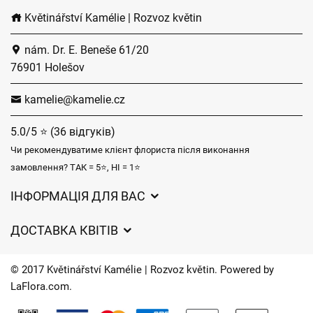
Květinářství Kamélie | Rozvoz květin
nám. Dr. E. Beneše 61/20
76901 Holešov
kamelie@kamelie.cz
5.0/5 ⭐ (36 відгуків)
Чи рекомендуватиме клієнт флориста після виконання
замовлення? ТАК = 5⭐, НІ = 1⭐
ІНФОРМАЦІЯ ДЛЯ ВАС
Загальні умови ведення господарської діяльності
ДОСТАВКА КВІТІВ
Захист персональних даних
Вартість доставки
Час доставки квітів – огляд можливостей
© 2017 Květinářství Kamélie | Rozvoz květin. Powered by
Куди ми доставляємо квіти
LaFlora.com
.
Файли cookie