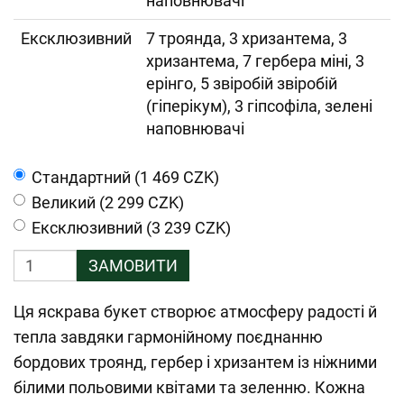
наповнювачі
Ексклюзивний
7 троянда, 3 хризантема, 3
хризантема, 7 гербера міні, 3
ерінго, 5 звіробій звіробій
(гіперікум), 3 гіпсофіла, зелені
наповнювачі
Cтандартний (1 469 CZK)
Великий (2 299 CZK)
Ексклюзивний (3 239 CZK)
ЗАМОВИТИ
Ця яскрава букет створює атмосферу радості й
тепла завдяки гармонійному поєднанню
бордових троянд, гербер і хризантем із ніжними
білими польовими квітами та зеленню. Кожна