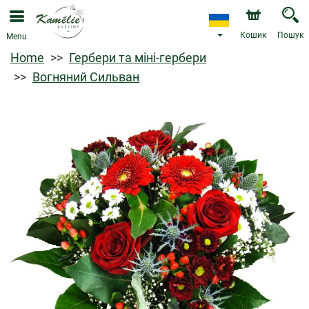
Кошик
Пошук
Menu
Home
Гербери та міні-гербери
Вогняний Сильван