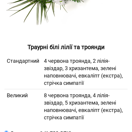
Траурні білі лілії та троянди
Cтандартний
4 червона троянда, 2 лілія-
звіздар, 3 хризантема, зелені
наповнювачі, евкаліпт (екстра),
стрічка симпатії
Великий
8 червона троянда, 4 лілія-
звіздар, 5 хризантема, зелені
наповнювачі, евкаліпт (екстра),
стрічка симпатії