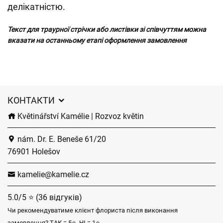
делікатністю.
Текст для траурної стрічки або листівки зі співчуттям можна
вказати на останньому етапі оформлення замовлення
КОНТАКТИ
Květinářství Kamélie | Rozvoz květin
nám. Dr. E. Beneše 61/20
76901 Holešov
kamelie@kamelie.cz
5.0/5 ⭐ (36 відгуків)
Чи рекомендуватиме клієнт флориста після виконання
замовлення? ТАК = 5⭐, НІ = 1⭐