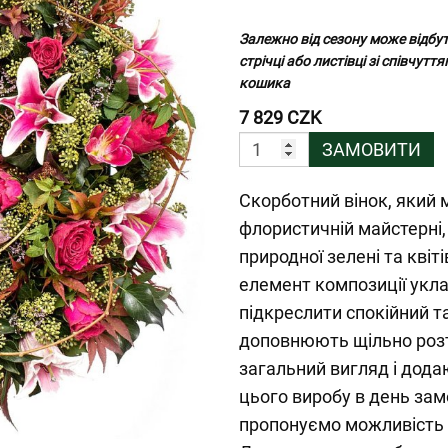
Залежно від сезону може відбут
стрічці або листівці зі співчу
кошика
7 829 CZK
ЗАМОВИТИ
Скорботний вінок, який
флористичній майстерні
природної зелені та квіті
елемент композиції укла
підкреслити спокійний т
доповнюють щільно розт
загальний вигляд і дода
цього виробу в день зам
пропонуємо можливість 