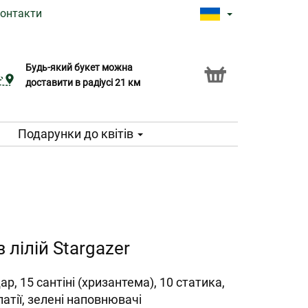
онтакти
Будь-який букет можна
Послуга Click & Collect
доставити в радіусі 21 км
Подарунки до квітів
 лілій Stargazer
дар, 15 сантіні (хризантема), 10 статика,
патії, зелені наповнювачі