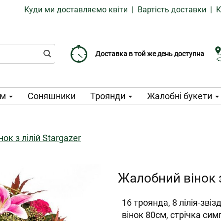
Куди ми доставляємо квіти
|
Вартість доставки
|
К
Доставка від 99 CZK
Виберіть дату доставки
Доставка в той же день доступна
ом
Соняшники
Троянди
Жалобні букети
ок з лілій Stargazer
Жалобний вінок з
16 троянда, 8 лілія-звіз
вінок 80см, стрічка сим