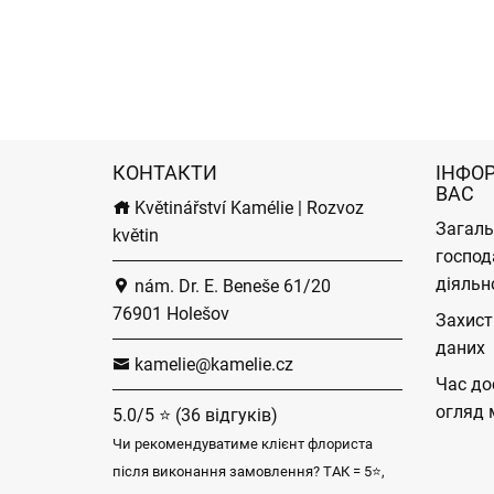
КОНТАКТИ
ІНФО
ВАС
Květinářství Kamélie | Rozvoz
Загаль
květin
господ
діяльн
nám. Dr. E. Beneše 61/20
76901 Holešov
Захист
даних
kamelie@kamelie.cz
Час до
огляд 
5.0/5 ⭐ (36 відгуків)
Чи рекомендуватиме клієнт флориста
після виконання замовлення? ТАК = 5⭐,