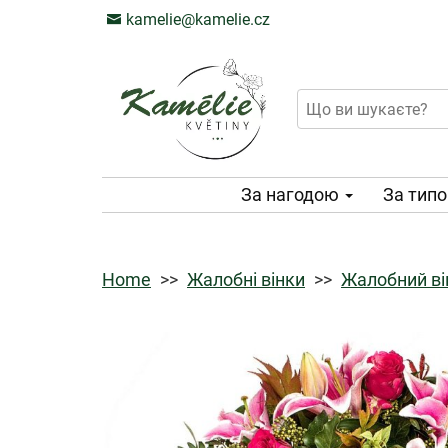
kamelie@kamelie.cz
За нагодою
За тип
Home
Жалобні вінки
Жалобний він