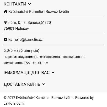
КОНТАКТИ
Květinářství Kamélie | Rozvoz květin
nám. Dr. E. Beneše 61/20
76901 Holešov
kamelie@kamelie.cz
5.0/5 ⭐ (36 відгуків)
Чи рекомендуватиме клієнт флориста після виконання
замовлення? ТАК = 5⭐, НІ = 1⭐
ІНФОРМАЦІЯ ДЛЯ ВАС
Загальні умови ведення господарської діяльності
ДОСТАВКА КВІТІВ
Захист персональних даних
Вартість доставки
Час доставки квітів – огляд можливостей
© 2017 Květinářství Kamélie | Rozvoz květin. Powered by
Куди ми доставляємо квіти
LaFlora.com
.