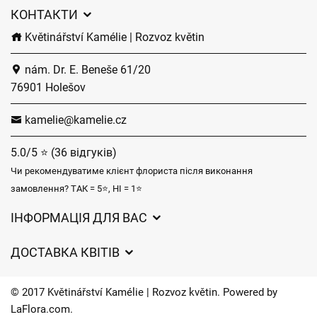
КОНТАКТИ
Květinářství Kamélie | Rozvoz květin
nám. Dr. E. Beneše 61/20
76901 Holešov
kamelie@kamelie.cz
5.0/5 ⭐ (36 відгуків)
Чи рекомендуватиме клієнт флориста після виконання
замовлення? ТАК = 5⭐, НІ = 1⭐
ІНФОРМАЦІЯ ДЛЯ ВАС
Загальні умови ведення господарської діяльності
ДОСТАВКА КВІТІВ
Захист персональних даних
Вартість доставки
Час доставки квітів – огляд можливостей
© 2017 Květinářství Kamélie | Rozvoz květin. Powered by
Куди ми доставляємо квіти
LaFlora.com
.