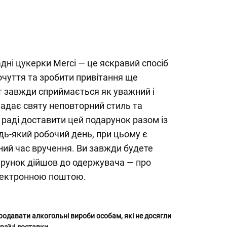
адні цукерки Merci — це яскравий спосіб
очуття та зробити привітання ще
т завжди сприймається як уважний і
адає святу неповторний стиль та
раді доставити цей подарунок разом із
удь-який робочий день, при цьому є
ний час вручення. Ви завжди будете
арунок дійшов до одержувача — про
лектронною поштою.
родавати алкогольні вироби особам, які не досягли
раїні доставки.