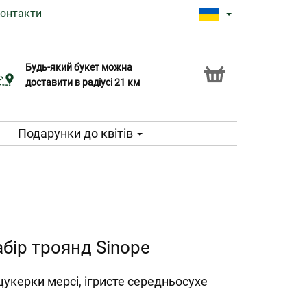
онтакти
Будь-який букет можна
Послуга Click & Collect
доставити в радіусі 21 км
Подарунки до квітів
бір троянд Sinope
цукерки мерсі, ігристе середньосухе