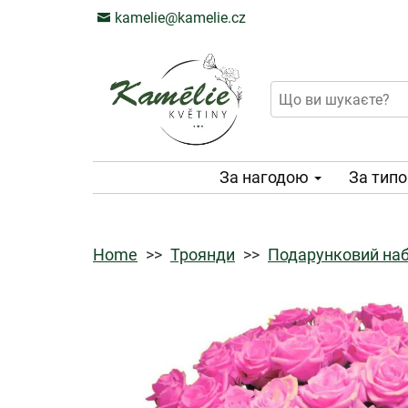
kamelie@kamelie.cz
За нагодою
За тип
Home
Троянди
Подарунковий наб