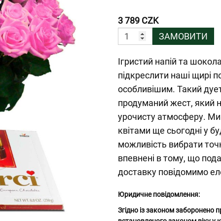
3 789 CZK
ЗАМОВИТИ
Ігристий напій та шокол
підкреслити наші щирі п
особливішим. Такий дуе
продуманий жест, який н
урочисту атмосферу. Ми 
квітами ще сьогодні у б
можливість вибрати точ
впевнені в тому, що под
доставку повідомимо е
Юридичне повідомлення:
Згідно із законом заборонено п
встановленого законом віку у к