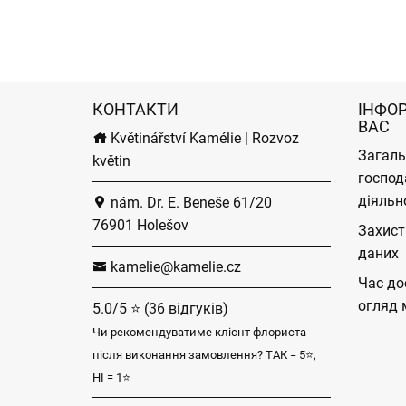
КОНТАКТИ
ІНФО
ВАС
Květinářství Kamélie | Rozvoz
Загаль
květin
господ
діяльн
nám. Dr. E. Beneše 61/20
76901 Holešov
Захист
даних
kamelie@kamelie.cz
Час до
огляд 
5.0/5 ⭐ (36 відгуків)
Чи рекомендуватиме клієнт флориста
після виконання замовлення? ТАК = 5⭐,
НІ = 1⭐