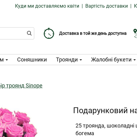
Куди ми доставляємо квіти
|
Вартість доставки
|
К
Доставка від 99 CZK
Виберіть дату доставки
Доставка в той же день доступна
ом
Соняшники
Троянди
Жалобні букети
ір троянд Sinope
Подарунковий на
25 троянда, шоколадні 
богема