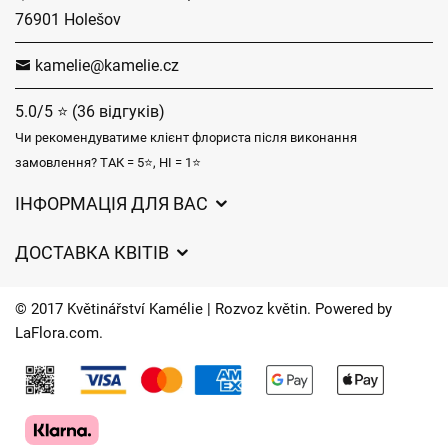
76901 Holešov
kamelie@kamelie.cz
5.0/5 ⭐ (36 відгуків)
Чи рекомендуватиме клієнт флориста після виконання
замовлення? ТАК = 5⭐, НІ = 1⭐
ІНФОРМАЦІЯ ДЛЯ ВАС
Загальні умови ведення господарської діяльності
ДОСТАВКА КВІТІВ
Захист персональних даних
Вартість доставки
Час доставки квітів – огляд можливостей
© 2017 Květinářství Kamélie | Rozvoz květin. Powered by
Куди ми доставляємо квіти
LaFlora.com
.
Файли cookie
Контакти