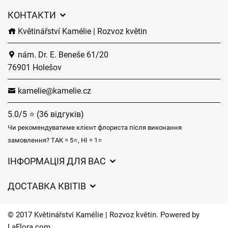
КОНТАКТИ
Květinářství Kamélie | Rozvoz květin
nám. Dr. E. Beneše 61/20
76901 Holešov
kamelie@kamelie.cz
5.0/5 ⭐ (36 відгуків)
Чи рекомендуватиме клієнт флориста після виконання
замовлення? ТАК = 5⭐, НІ = 1⭐
ІНФОРМАЦІЯ ДЛЯ ВАС
Загальні умови ведення господарської діяльності
ДОСТАВКА КВІТІВ
Захист персональних даних
Вартість доставки
Час доставки квітів – огляд можливостей
© 2017 Květinářství Kamélie | Rozvoz květin. Powered by
Куди ми доставляємо квіти
LaFlora.com
.