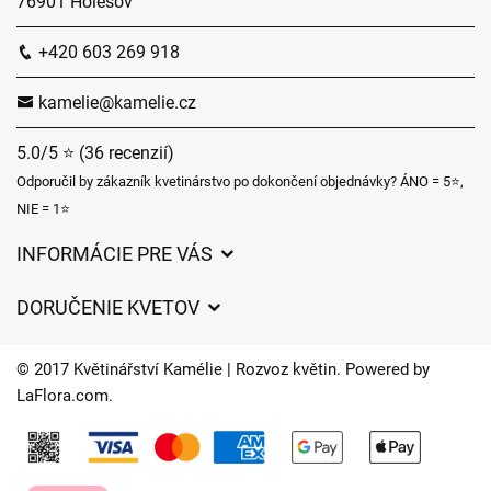
76901 Holešov
+420 603 269 918
kamelie@kamelie.cz
5.0/5 ⭐ (36 recenzií)
Odporučil by zákazník kvetinárstvo po dokončení objednávky? ÁNO = 5⭐,
NIE = 1⭐
INFORMÁCIE PRE VÁS
Všeobecné obchodné podmienky
DORUČENIE KVETOV
Ochrana osobných údajov
Poplatky za doručenie
Časy doručenia kvetov – prehľad možností
© 2017 Květinářství Kamélie | Rozvoz květin. Powered by
Kam doručujeme kvety
LaFlora.com
.
Súbory cookie
Kontaktujte nás