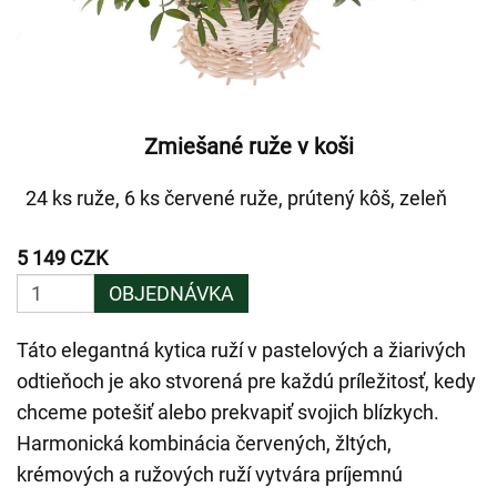
Zmiešané ruže v koši
24 ks ruže, 6 ks červené ruže, prútený kôš, zeleň
5 149 CZK
OBJEDNÁVKA
Táto elegantná kytica ruží v pastelových a žiarivých
odtieňoch je ako stvorená pre každú príležitosť, kedy
chceme potešiť alebo prekvapiť svojich blízkych.
Harmonická kombinácia červených, žltých,
krémových a ružových ruží vytvára príjemnú