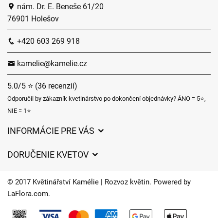
nám. Dr. E. Beneše 61/20
76901 Holešov
+420 603 269 918
kamelie@kamelie.cz
5.0/5 ⭐ (36 recenzií)
Odporučil by zákazník kvetinárstvo po dokončení objednávky? ÁNO = 5⭐,
NIE = 1⭐
INFORMÁCIE PRE VÁS
Všeobecné obchodné podmienky
DORUČENIE KVETOV
Ochrana osobných údajov
Poplatky za doručenie
Časy doručenia kvetov – prehľad možností
© 2017 Květinářství Kamélie | Rozvoz květin. Powered by
Kam doručujeme kvety
LaFlora.com
.
Súbory cookie