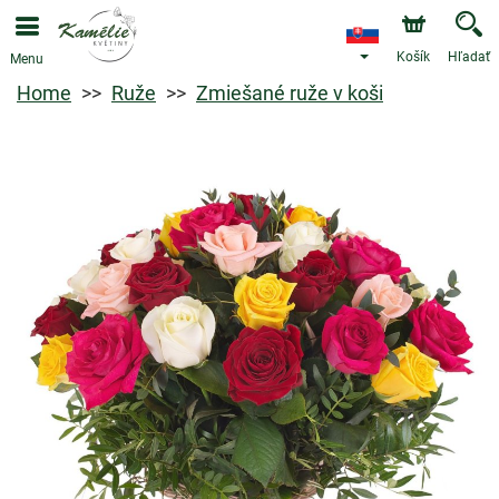
Košík
Hľadať
Menu
Home
Ruže
Zmiešané ruže v koši