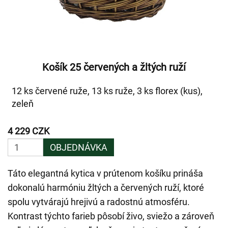
Košík 25 červených a žltých ruží
12 ks červené ruže, 13 ks ruže, 3 ks florex (kus),
zeleň
4 229 CZK
OBJEDNÁVKA
Táto elegantná kytica v prútenom košíku prináša
dokonalú harmóniu žltých a červených ruží, ktoré
spolu vytvárajú hrejivú a radostnú atmosféru.
Kontrast týchto farieb pôsobí živo, sviežo a zároveň