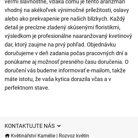
veľmi slávnostne, vďaka čomu je tento aranžmán
vhodný na akékoľvek výnimočné príležitosti, oslavy
alebo ako prekvapenie pre našich blízkych. Každý
detail je precízne zladený skúsenými floristikmi,
výsledkom je profesionálne naaranžovaný kvetinový
dar, ktorý zaujme na prvý pohľad. Objednávku
doručujeme v deň zadania počas pracovných dní a
ponúkame aj možnosť presného času doručenia. O
doručení vás budeme informovať e-mailom, takže
máte istotu, že vaša kytica dorazila včas a v
perfektnom stave.
KONTAKTUJTE NÁS
Květinářství Kamélie | Rozvoz květin