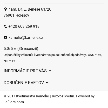
nám. Dr. E. Beneše 61/20
76901 Holešov
+420 603 269 918
kamelie@kamelie.cz
5.0/5 ⭐ (36 recenzií)
Odporučil by zákazník kvetinárstvo po dokončení objednávky? ÁNO = 5⭐,
NIE = 1⭐
INFORMÁCIE PRE VÁS
Všeobecné obchodné podmienky
DORUČENIE KVETOV
Ochrana osobných údajov
Poplatky za doručenie
Časy doručenia kvetov – prehľad možností
© 2017 Květinářství Kamélie | Rozvoz květin. Powered by
Kam doručujeme kvety
LaFlora.com
.
Súbory cookie