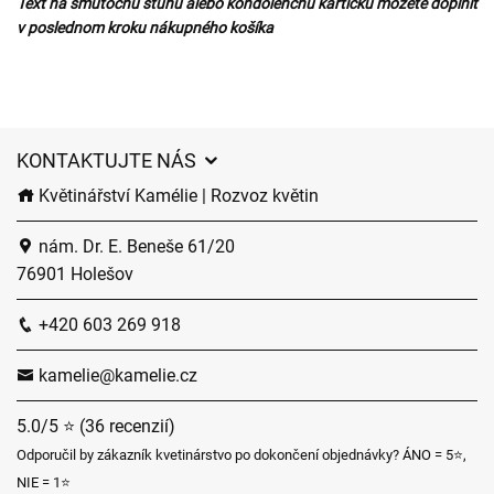
Text na smútočnú stuhu alebo kondolenčnú kartičku môžete doplniť
v poslednom kroku nákupného košíka
KONTAKTUJTE NÁS
Květinářství Kamélie | Rozvoz květin
nám. Dr. E. Beneše 61/20
76901 Holešov
+420 603 269 918
kamelie@kamelie.cz
5.0/5 ⭐ (36 recenzií)
Odporučil by zákazník kvetinárstvo po dokončení objednávky? ÁNO = 5⭐,
NIE = 1⭐