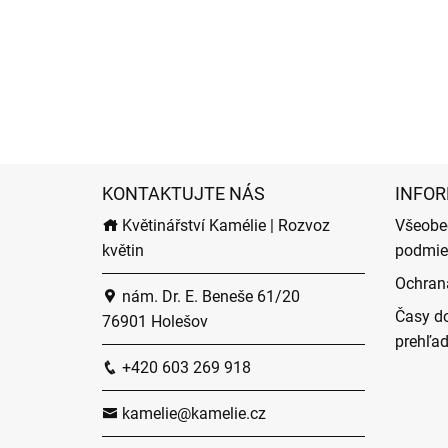
KONTAKTUJTE NÁS
INFOR
Květinářství Kamélie | Rozvoz
Všeobe
květin
podmie
Ochran
nám. Dr. E. Beneše 61/20
Časy do
76901 Holešov
prehľa
+420 603 269 918
kamelie@kamelie.cz