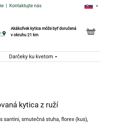
ie
|
Kontaktujte nás
Akákoľvek kytica môže byť doručená
Služba Click & Collect
v okruhu 21 km
Darčeky ku kvetom
aná kytica z ruží
ks santini, smutečná stuha, florex (kus),