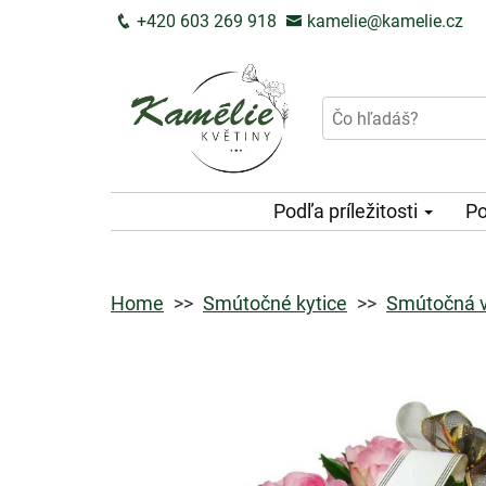
+420 603 269 918
kamelie@kamelie.cz
Podľa príležitosti
Po
Home
Smútočné kytice
Smútočná vy