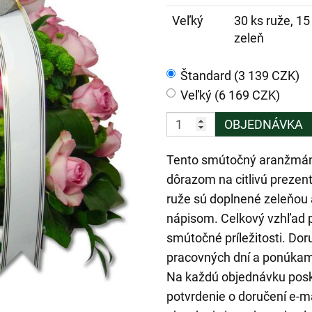
Veľký
30 ks ruže, 15
zeleň
Štandard (3 139 CZK)
Veľký (6 169 CZK)
OBJEDNÁVKA
Tento smútočný aranžmán 
dôrazom na citlivú prezen
ruže sú doplnené zeleňou 
nápisom. Celkový vzhľad 
smútočné príležitosti. Do
pracovných dní a ponúkame
Na každú objednávku posk
potvrdenie o doručení e-