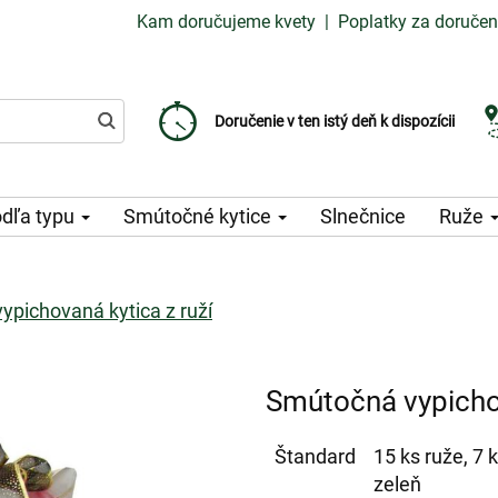
Kam doručujeme kvety
|
Poplatky za doručen
Vyberte si dátum doručenia
Doručenie v ten istý deň k dispozícii
Poplatok za doručenie od 99 CZK
dľa typu
Smútočné kytice
Slnečnice
Ruže
pichovaná kytica z ruží
Smútočná vypichov
Štandard
15 ks ruže, 7 
zeleň