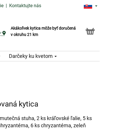
ie
|
Kontaktujte nás
Akákoľvek kytica môže byť doručená
Služba Click & Collect
v okruhu 21 km
Darčeky ku kvetom
vaná kytica
mutečná stuha, 2 ks kráľovské ľalie, 5 ks
s chryzantéma, 6 ks chryzantéma, zeleň