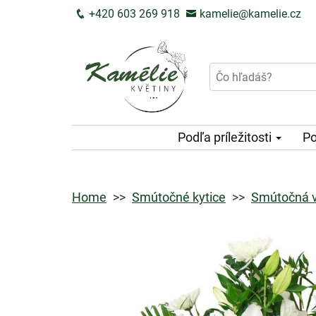
+420 603 269 918
kamelie@kamelie.cz
Podľa príležitosti
Po
Home
Smútočné kytice
Smútočná v