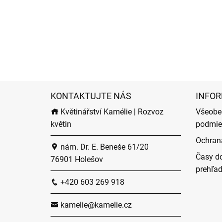
KONTAKTUJTE NÁS
INFOR
Květinářství Kamélie | Rozvoz
Všeobe
květin
podmie
Ochran
nám. Dr. E. Beneše 61/20
Časy do
76901 Holešov
prehľa
+420 603 269 918
kamelie@kamelie.cz