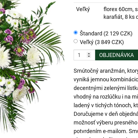
Veľký
florex 60cm, s
karafiát, 8 k
Štandard (2 129 CZK)
Veľký (3 849 CZK)
OBJEDNÁVKA
Smútočný aranžmán, ktorý
vyniká jemnou kombináciou
decentnými zelenými lístk
vhodný na rozlúčku i na 
ladený v tichých tónoch, k
Doručujeme v deň objedná
možnosť výberu presného 
potvrdením e-mailom. Smú