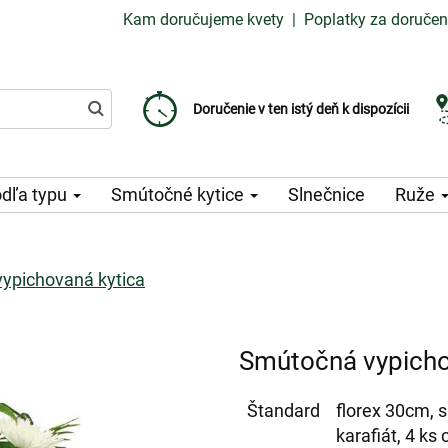
Kam doručujeme kvety
|
Poplatky za doručen
Vyberte si dátum doručenia
Doručenie v ten istý deň k dispozícii
Poplatok za doručenie od 99 CZK
dľa typu
Smútočné kytice
Slnečnice
Ruže
ypichovaná kytica
Smútočná vypicho
Štandard
florex 30cm, s
karafiát, 4 k