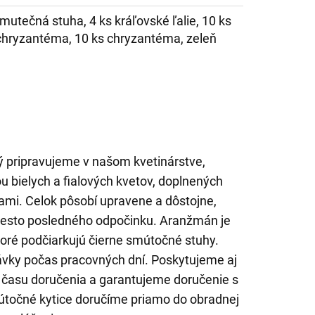
mutečná stuha, 4 ks kráľovské ľalie, 10 ks
s chryzantéma, 10 ks chryzantéma, zeleň
 pripravujeme v našom kvetinárstve,
 bielych a fialových kvetov, doplnených
ami. Celok pôsobí upravene a dôstojne,
miesto posledného odpočinku. Aranžmán je
toré podčiarkujú čierne smútočné stuhy.
vky počas pracovných dní. Poskytujeme aj
času doručenia a garantujeme doručenie s
točné kytice doručíme priamo do obradnej