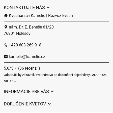
KONTAKTUJTE NÁS
Květinářství Kamélie | Rozvoz květin
nám. Dr. E. Beneše 61/20
76901 Holešov
+420 603 269 918
kamelie@kamelie.cz
5.0/5 ⭐ (36 recenzií)
Odporučil by zákazník kvetinárstvo po dokončení objednávky? ÁNO = 5⭐,
NIE = 1⭐
INFORMÁCIE PRE VÁS
Všeobecné obchodné podmienky
DORUČENIE KVETOV
Ochrana osobných údajov
Poplatky za doručenie