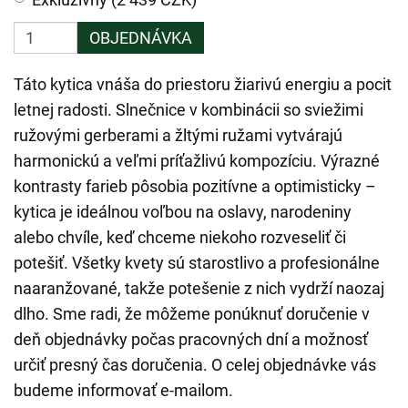
OBJEDNÁVKA
Táto kytica vnáša do priestoru žiarivú energiu a pocit
letnej radosti. Slnečnice v kombinácii so sviežimi
ružovými gerberami a žltými ružami vytvárajú
harmonickú a veľmi príťažlivú kompozíciu. Výrazné
kontrasty farieb pôsobia pozitívne a optimisticky –
kytica je ideálnou voľbou na oslavy, narodeniny
alebo chvíle, keď chceme niekoho rozveseliť či
potešiť. Všetky kvety sú starostlivo a profesionálne
naaranžované, takže potešenie z nich vydrží naozaj
dlho. Sme radi, že môžeme ponúknuť doručenie v
deň objednávky počas pracovných dní a možnosť
určiť presný čas doručenia. O celej objednávke vás
budeme informovať e-mailom.