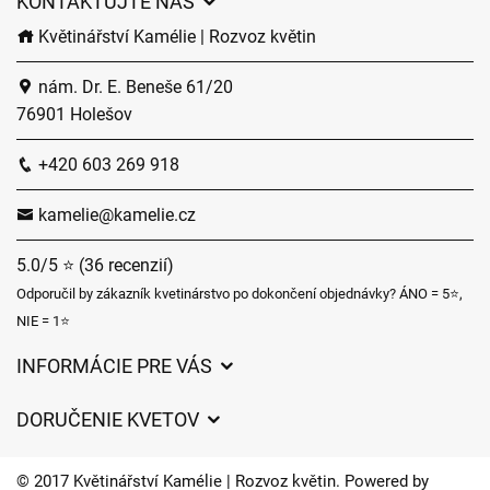
KONTAKTUJTE NÁS
Květinářství Kamélie | Rozvoz květin
nám. Dr. E. Beneše 61/20
76901 Holešov
+420 603 269 918
kamelie@kamelie.cz
5.0/5 ⭐ (36 recenzií)
Odporučil by zákazník kvetinárstvo po dokončení objednávky? ÁNO = 5⭐,
NIE = 1⭐
INFORMÁCIE PRE VÁS
Všeobecné obchodné podmienky
DORUČENIE KVETOV
Ochrana osobných údajov
Poplatky za doručenie
Časy doručenia kvetov – prehľad možností
© 2017 Květinářství Kamélie | Rozvoz květin. Powered by