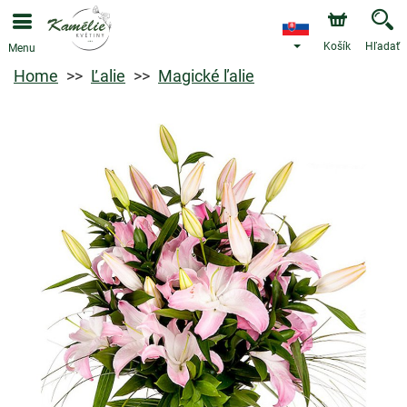
Košík
Hľadať
Menu
Home
Ľalie
Magické ľalie