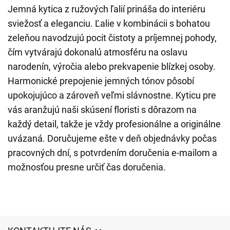
Jemná kytica z ružových ľalií prináša do interiéru
sviežosť a eleganciu. Ľalie v kombinácii s bohatou
zeleňou navodzujú pocit čistoty a príjemnej pohody,
čím vytvárajú dokonalú atmosféru na oslavu
narodenín, výročia alebo prekvapenie blízkej osoby.
Harmonické prepojenie jemných tónov pôsobí
upokojujúco a zároveň veľmi slávnostne. Kyticu pre
vás aranžujú naši skúsení floristi s dôrazom na
každý detail, takže je vždy profesionálne a originálne
uvázaná. Doručujeme ešte v deň objednávky počas
pracovných dní, s potvrdením doručenia e-mailom a
možnosťou presne určiť čas doručenia.