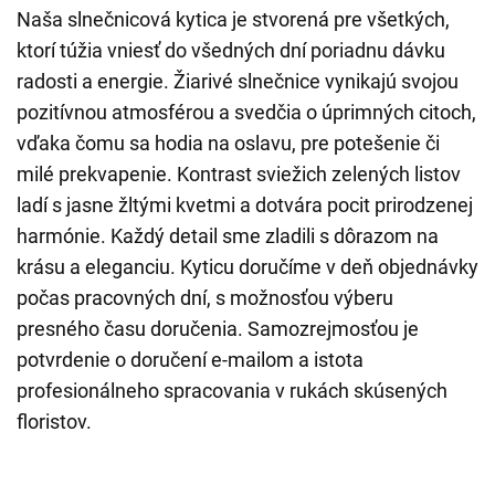
Naša slnečnicová kytica je stvorená pre všetkých,
ktorí túžia vniesť do všedných dní poriadnu dávku
radosti a energie. Žiarivé slnečnice vynikajú svojou
pozitívnou atmosférou a svedčia o úprimných citoch,
vďaka čomu sa hodia na oslavu, pre potešenie či
milé prekvapenie. Kontrast sviežich zelených listov
ladí s jasne žltými kvetmi a dotvára pocit prirodzenej
harmónie. Každý detail sme zladili s dôrazom na
krásu a eleganciu. Kyticu doručíme v deň objednávky
počas pracovných dní, s možnosťou výberu
presného času doručenia. Samozrejmosťou je
potvrdenie o doručení e-mailom a istota
profesionálneho spracovania v rukách skúsených
floristov.