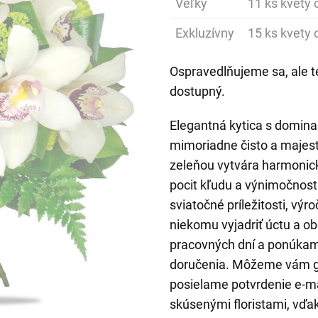
Veľký
11 ks kvety o
Exkluzívny
15 ks kvety o
Ospravedlňujeme sa, ale t
dostupný.
Elegantná kytica s domina
mimoriadne čisto a majest
zeleňou vytvára harmonick
pocit kľudu a výnimočnosti
sviatočné príležitosti, vý
niekomu vyjadriť úctu a o
pracovných dní a ponúka
doručenia. Môžeme vám ga
posielame potvrdenie e-m
skúsenými floris­tami, vď