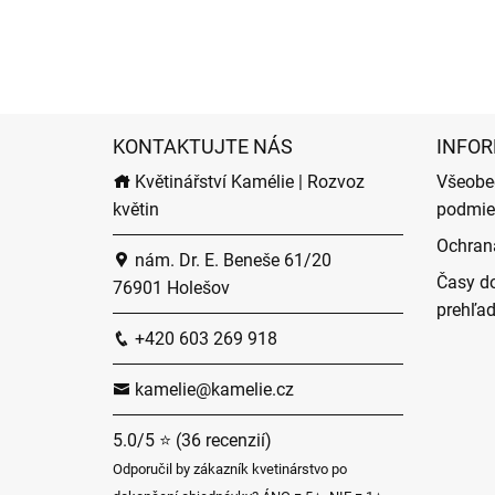
KONTAKTUJTE NÁS
INFOR
Květinářství Kamélie | Rozvoz
Všeobe
květin
podmie
Ochran
nám. Dr. E. Beneše 61/20
Časy do
76901 Holešov
prehľa
+420 603 269 918
kamelie@kamelie.cz
5.0/5 ⭐ (36 recenzií)
Odporučil by zákazník kvetinárstvo po