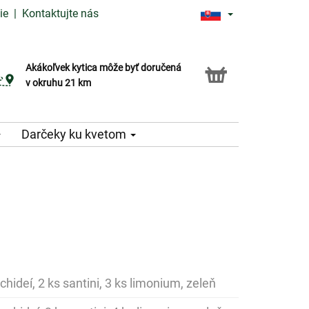
ie
|
Kontaktujte nás
Akákoľvek kytica môže byť doručená
Služba Click & Collect
v okruhu 21 km
Darčeky ku kvetom
chideí, 2 ks santini, 3 ks limonium, zeleň