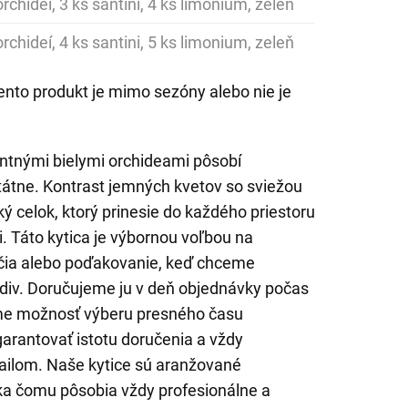
rchideí, 3 ks santini, 4 ks limonium, zeleň
rchideí, 4 ks santini, 5 ks limonium, zeleň
ento produkt je mimo sezóny alebo nie je
ntnými bielymi orchideami pôsobí
átne. Kontrast jemných kvetov so sviežou
ý celok, ktorý prinesie do každého priestoru
. Táto kytica je výbornou voľbou na
ročia alebo poďakovanie, keď chceme
bdiv. Doručujeme ju v deň objednávky počas
me možnosť výberu presného času
rantovať istotu doručenia a vždy
ailom. Naše kytice sú aranžované
aka čomu pôsobia vždy profesionálne a