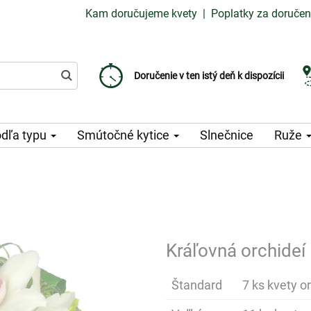
Kam doručujeme kvety
|
Poplatky za doručen
Vyberte si dátum doručenia
Doručenie v ten istý deň k dispozícii
Poplatok za doručenie od 99 CZK
dľa typu
Smútočné kytice
Slnečnice
Ruže
Kráľovná orchideí
Štandard
7 ks kvety or