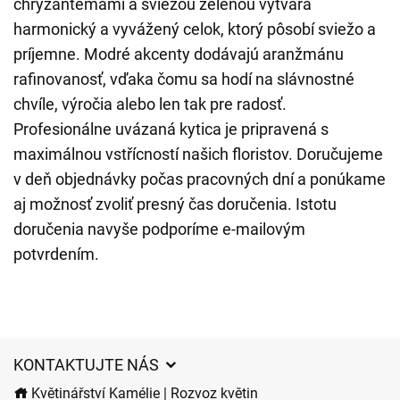
chryzantémami a sviežou zeleňou vytvára
harmonický a vyvážený celok, ktorý pôsobí sviežo a
príjemne. Modré akcenty dodávajú aranžmánu
rafinovanosť, vďaka čomu sa hodí na slávnostné
chvíle, výročia alebo len tak pre radosť.
Profesionálne uvázaná kytica je pripravená s
maximálnou vstřícností našich floristov. Doručujeme
v deň objednávky počas pracovných dní a ponúkame
aj možnosť zvoliť presný čas doručenia. Istotu
doručenia navyše podporíme e-mailovým
potvrdením.
KONTAKTUJTE NÁS
Květinářství Kamélie | Rozvoz květin