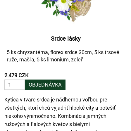
Srdce lásky
5 ks chryzantéma, florex srdce 30cm, 5 ks trsové
ruže, mašľa, 5 ks limonium, zeleň
2 479 CZK
OBJEDNÁVKA
Kytica v tvare srdca je nádhernou voľbou pre
všetkých, ktorí chcú vyjadriť hlboké city a potešiť
niekoho výnimočného. Kombinácia jemných
ružových a fialových kvetov s bielymi