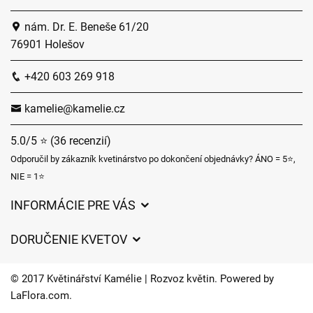
nám. Dr. E. Beneše 61/20
76901 Holešov
+420 603 269 918
kamelie@kamelie.cz
5.0/5 ⭐ (36 recenzií)
Odporučil by zákazník kvetinárstvo po dokončení objednávky? ÁNO = 5⭐,
NIE = 1⭐
INFORMÁCIE PRE VÁS
Všeobecné obchodné podmienky
DORUČENIE KVETOV
Ochrana osobných údajov
Poplatky za doručenie
Časy doručenia kvetov – prehľad možností
© 2017 Květinářství Kamélie | Rozvoz květin. Powered by
Kam doručujeme kvety
LaFlora.com
.
Súbory cookie