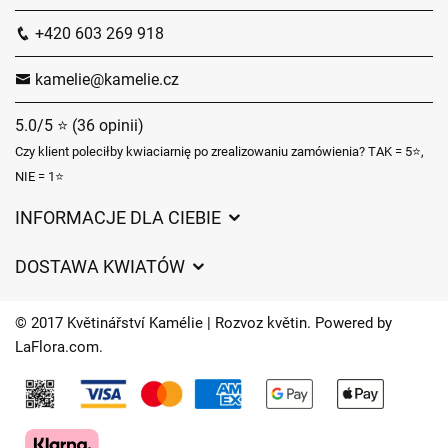
+420 603 269 918
kamelie@kamelie.cz
5.0/5 ⭐ (36 opinii)
Czy klient poleciłby kwiaciarnię po zrealizowaniu zamówienia? TAK = 5⭐,
NIE = 1⭐
INFORMACJE DLA CIEBIE
Regulamin sklepu internetowego
DOSTAWA KWIATÓW
Ochrona danych osobowych
Opłaty za dostawę
Czasy dostawy kwiatów – przegląd możliwości
© 2017 Květinářství Kamélie | Rozvoz květin. Powered by
Gdzie dostarczamy kwiaty
LaFlora.com
.
Ciasteczka
Kontakt