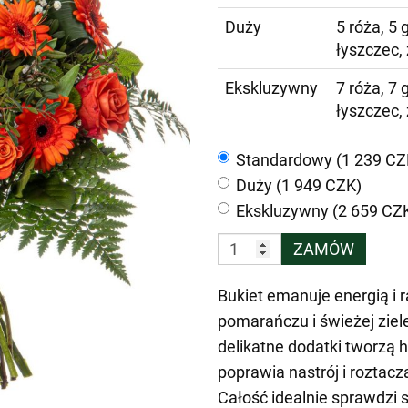
Duży
5 róża, 5 
łyszczec,
Ekskluzywny
7 róża, 7 
łyszczec,
Standardowy (1 239 CZ
Duży (1 949 CZK)
Ekskluzywny (2 659 CZ
ZAMÓW
Bukiet emanuje energią i 
pomarańczu i świeżej ziele
delikatne dodatki tworzą 
poprawia nastrój i roztac
Całość idealnie sprawdzi s