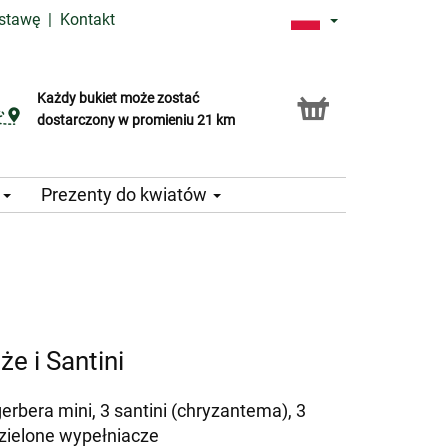
ostawę
|
Kontakt
Każdy bukiet może zostać
Usługa Click & Collect
dostarczony w promieniu 21 km
e
Prezenty do kwiatów
e i Santini
gerbera mini, 3 santini (chryzantema), 3
 zielone wypełniacze