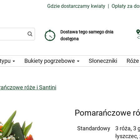
Gdzie dostarczamy kwiaty
|
Opłaty za d
Dostawa tego samego dnia
Wybierz datę dostawy
Koszt dostawy już od 99 CZK
dostępna
 typu
Bukiety pogrzebowe
Słoneczniki
Róż
ańczowe róże i Santini
Pomarańczowe róż
Standardowy
3 róża, 3 
łyszczec,