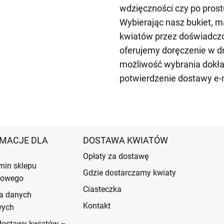
wdzięczności czy po pros
Wybierając nasz bukiet, 
kwiatów przez doświadczo
oferujemy doręczenie w d
możliwość wybrania dokła
potwierdzenie dostawy e-
MACJE DLA
DOSTAWA KWIATÓW
Opłaty za dostawę
min sklepu
Gdzie dostarczamy kwiaty
etowego
Ciasteczka
a danych
Kontakt
wych
dostawy kwiatów –