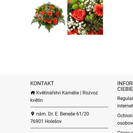
KONTAKT
INFOR
CIEBIE
Květinářství Kamélie | Rozvoz
Regula
květin
intern
nám. Dr. E. Beneše 61/20
Ochron
76901 Holešov
osobo
Czasy 