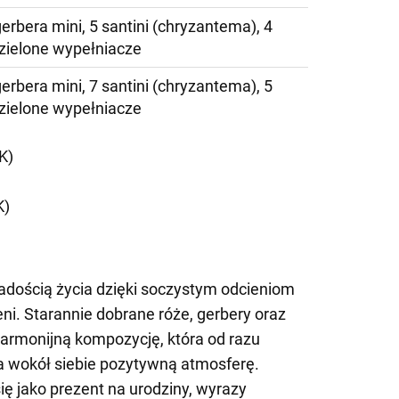
gerbera mini, 5 santini (chryzantema), 4
 zielone wypełniacze
gerbera mini, 7 santini (chryzantema), 5
 zielone wypełniacze
K)
K)
radością życia dzięki soczystym odcieniom
ni. Starannie dobrane róże, gerbery oraz
harmonijną kompozycję, która od razu
za wokół siebie pozytywną atmosferę.
ię jako prezent na urodziny, wyrazy