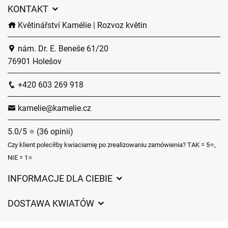
KONTAKT
Květinářství Kamélie | Rozvoz květin
nám. Dr. E. Beneše 61/20
76901 Holešov
+420 603 269 918
kamelie@kamelie.cz
5.0/5 ⭐ (36 opinii)
Czy klient poleciłby kwiaciarnię po zrealizowaniu zamówienia? TAK = 5⭐,
NIE = 1⭐
INFORMACJE DLA CIEBIE
Regulamin sklepu internetowego
DOSTAWA KWIATÓW
Ochrona danych osobowych
Opłaty za dostawę