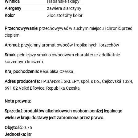
Winnica
Habánské sklepy
Alergeny
zawiera siarczyny
Kolor
Złocistożółty kolor
Przechowywanie:
przechowywać w suchym miejscu i chronić przed
ciepłem.
Aromat:
przyjemny aromat owoców tropikalnych i orzechów
Smak:
pełniejszy smak o owocowym charakterze z delikatnie
korzennym finiszem.
Kraj pochodzenia:
Republika Czeska.
Adres producenta:
HABÁNSKÉ SKLEPY, spol. s r.o., Čejkovská 1324,
691 02 Velké Bílovice, Republika Czeska
Nota prawna:
Sprzedaż produktów alkoholowych osobom poniżej legalnego
wieku w kraju dostawy jest zabroniona przez prawo.
Objętość:
0.75
Jednostka:
litr