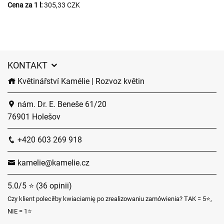
Cena za 1 l:
305,33 CZK
KONTAKT
Květinářství Kamélie | Rozvoz květin
nám. Dr. E. Beneše 61/20
76901 Holešov
+420 603 269 918
kamelie@kamelie.cz
5.0/5 ⭐ (36 opinii)
Czy klient poleciłby kwiaciarnię po zrealizowaniu zamówienia? TAK = 5⭐,
NIE = 1⭐